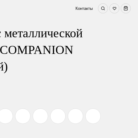
К
о
н
т
а
к
т
ы
 металлической
й СOMPANION
й)