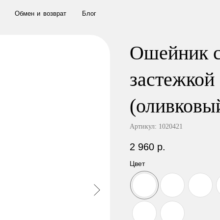
м
е
н
и
в
о
з
в
р
а
т
Б
л
о
г
Ошейник с
застежко
(оливковы
Артикул:
1020421
2 960
р.
Цвет