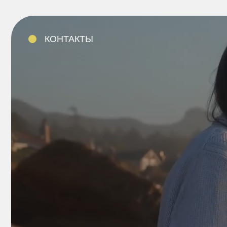
T
e
l
e
g
r
a
m
T
e
l
e
g
r
a
m