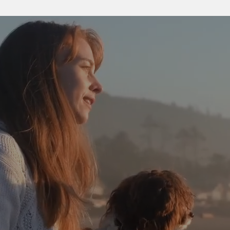
M
A
X
M
A
X