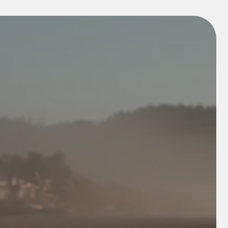
I
n
s
t
a
g
r
a
m
*
I
n
s
t
a
g
r
a
m
*