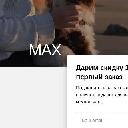
КАТАЛОГ
Поводки и рулетки
Ошейники
Шлейки
Лежанки и домики
Игрушки и аксессуа
Дарим скидку 
первый заказ
Подпишитесь на рассыл
получить подарок для в
компаньона.
Ваш email
@COMPANION 2026. 
Разработка сайта