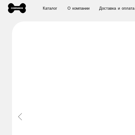
Каталог
О
к
о
м
п
а
н
и
и
Д
о
с
т
а
в
к
а
и
о
п
л
а
т
а
О
б