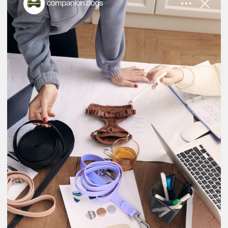
КОНТАКТЫ
T
e
l
e
g
r
a
m